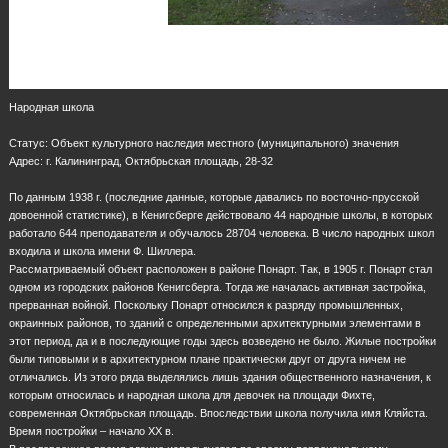
Народная школа
Статус: Объект культурного наследия местного (муниципального) значения
Адрес: г. Калининград, Октябрьская площадь, 28-32
По данным 1938 г. (последние данные, которые давались по восточно-прусской
довоенной статистике), в Кенигсберге действовало 44 народные школы, в которых
работало 644 преподавателя и обучалось 28704 человека. В число народных школ
входила и школа имени Ф. Шиллера.
Рассматриваемый объект расположен в районе Понарт. Так, в 1905 г. Понарт стал
одном из городских районов Кенигсберга. Тогда же началась активная застройка,
прерванная войной. Поскольку Понарт относился к разряду промышленных,
окраинных районов, то зданий с определенными архитектурными элементами в
этот период, да и в последующие годы здесь возведено не было. Жилые постройки
были типовыми и в архитектурном плане практически друг от друга ничем не
отличались. Из этого ряда выделялись лишь здания общественного назначения, к
которым относилась и народная школа для девочек на площади Фихте,
современная Октябрьская площадь. Впоследствии школа получила имя Кляйста.
Время постройки – начало ХХ в.