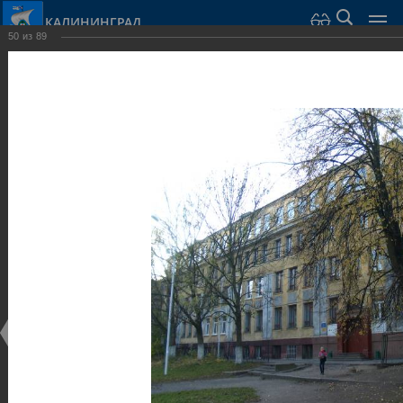
КАЛИНИНГРАД
50
из
89
Город Калининград
›
Город
›
Фотогалерея
›
Калининград
›
Общественные здания и сооружения
Общественные здания и сооружения
Общественные здания и сооружения
25.02.2014