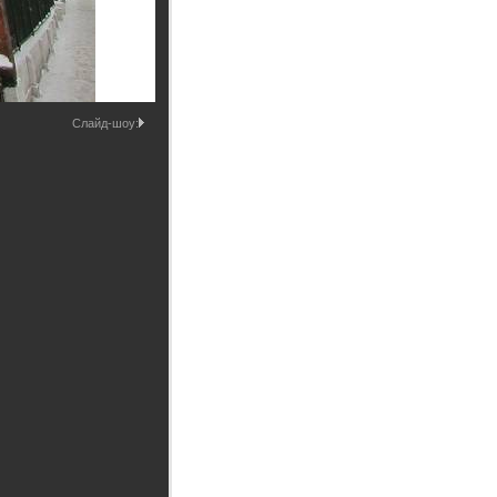
Промышленные здания и
сооружения
Мосты
Слайд-шоу: