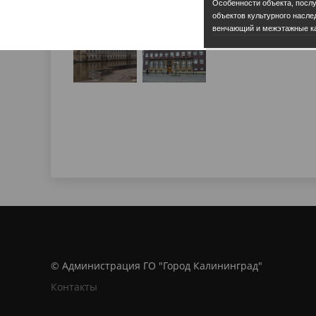
Особенности объекта, посл
объектов культурного наслед
венчающий и межэтажные к
© Администрация ГО "Город Калининград"
Контакты