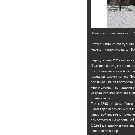
Школа, ул. Комсомольская, 
Статус: Объект культурного
Адрес: г. Калининград, ул. 
Период конца XIX - начало 
благосостояния, прогресса,
построили много учебных за
народных школ к началу Пер
все школы были построены 
много схожих черт: здания 
из красного клинкерного ки
планировкой.
Так, в 1890 г. в Кенигсберг
школы для девочек имени И.
известной восточно-прусско
самостоятельно освоившей 
С 1991 г. в здании школы на
юношеский центр.