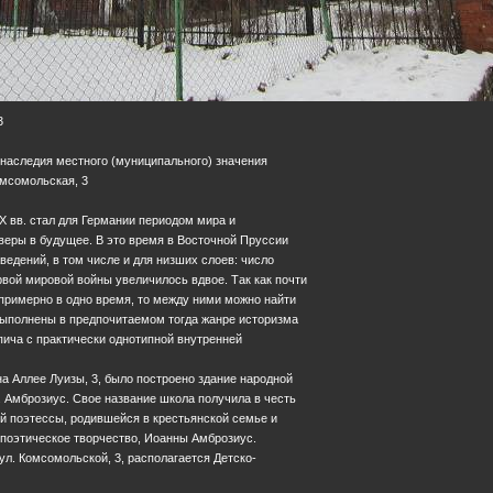
3
 наследия местного (муниципального) значения
Комсомольская, 3
XX вв. стал для Германии периодом мира и
 веры в будущее. В это время в Восточной Пруссии
ведений, в том числе и для низших слоев: число
вой мировой войны увеличилось вдвое. Так как почти
примерно в одно время, то между ними можно найти
выполнены в предпочитаемом тогда жанре историзма
рпича с практически однотипной внутренней
е на Аллее Луизы, 3, было построено здание народной
 Амброзиус. Свое название школа получила в честь
й поэтессы, родившейся в крестьянской семье и
поэтическое творчество, Иоанны Амброзиус.
 ул. Комсомольской, 3, располагается Детско-