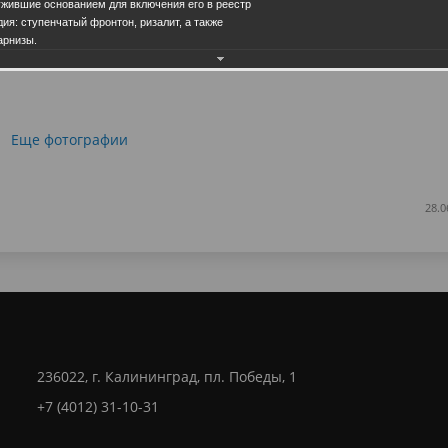
ужившие основанием для включения его в реестр
ия: ступенчатый фронтон, ризалит, а также
арнизы.
Еще фотографии
28.0
236022, г. Калининград, пл. Победы, 1
+7 (4012) 31-10-31