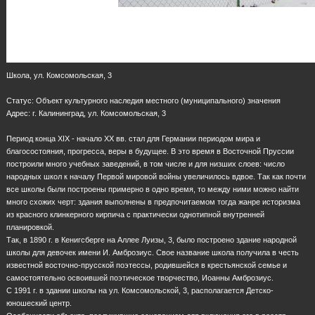
Школа, ул. Комсомольская, 3
Статус: Объект культурного наследия местного (муниципального) значения
Адрес: г. Калининград, ул. Комсомольская, 3
Период конца XIX - начало XX вв. стал для Германии периодом мира и
благосостояния, прогресса, веры в будущее. В это время в Восточной Пруссии
построили много учебных заведений, в том числе и для низших слоев: число
народных школ к началу Первой мировой войны увеличилось вдвое. Так как почти
все школы были построены примерно в одно время, то между ними можно найти
много схожих черт: здания выполнены в предпочитаемом тогда жанре историзма
из красного клинкерного кирпича с практически однотипной внутренней
планировкой.
Так, в 1890 г. в Кенигсберге на Аллее Луизы, 3, было построено здание народной
школы для девочек имени И. Амброзиус. Свое название школа получила в честь
известной восточно-прусской поэтессы, родившейся в крестьянской семье и
самостоятельно освоившей поэтическое творчество, Иоанны Амброзиус.
С 1991 г. в здании школы на ул. Комсомольской, 3, располагается Детско-
юношеский центр.