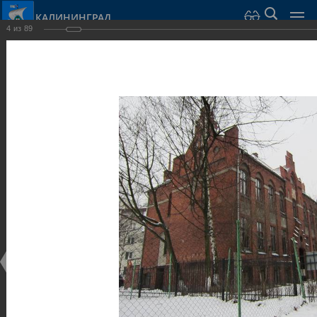
КАЛИНИНГРАД
4
из
89
Город Калининград
›
Город
›
Фотогалерея
›
Калининград
›
Общественные здания и сооружения
Общественные здания и сооружения
Общественные здания и сооружения
25.02.2014