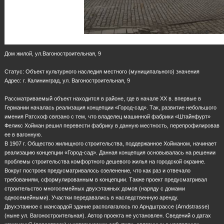
Дом жилой, ул.Вагоностроительная, 9
Статус: Объект культурного наследия местного (муниципального) значения
Адрес: г. Калининград, ул. Вагоностроительная, 9
Рассматриваемый объект находится в районе, где в начале XX в. впервые в
Германии началась реализация концепции «Город-сад». Так, развитие небольшого
имения Ратсхоф связано с тем, что владелец машинной фабрики «Штайнфурт»
Феликс Хойман решил перевести фабрику в данную местность, перепрофилировав
ее в вагонную.
В 1907 г. Общество жилищного строительства, поддержанное Хойманом, начинает
реализацию концепции «Город-сад». Данная концепция основывалась на решении
проблемы строительства комфортного дешевого жилья на городской окраине.
Вокруг построек предусматривалось озеленение, что как раз и отвечало
требованиям, сформулированным в концепции. Также проект предусматривал
строительство многосемейных двухэтажных домов (наряду с домами
односемейными). Участки передавались в наследственную аренду.
Двухэтажное с мансардой здание располагалось по Арндштрассе (Arndstrasse)
(ныне ул. Вагоностроительная). Автор проекта не установлен. Сведений о датах