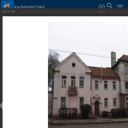
КАЛИНИНГРАД
36
из
90
Город Калининград
›
Город
›
Фотогалерея
›
Калининград
›
Виллы и дома
Виллы и дома
Виллы и дома
28.02.2014