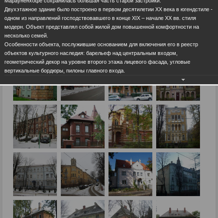
Марауненхофе сохранилась большая часть старой застройки.
Двухэтажное здание было построено в первом десятилетии ХХ века в югендстиле -
одном из направлений господствовавшего в конце ХIХ – начале ХХ вв. стиля
модерн. Объект представлял собой жилой дом повышенной комфортности на
несколько семей.
Особенности объекта, послужившие основанием для включения его в реестр
объектов культурного наследия: барельеф над центральным входом,
геометрический декор на уровне второго этажа лицевого фасада, угловые
вертикальные бордюры, пилоны главного входа.