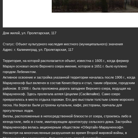
Дом жилой, ул. Пролетарская, 117
Статус: Объект культурного наследия местного (муниципального) значения
Адрес: г. Калининград, ул. Пролетарская, 117
Территория, на которой располагается объект, известна с 1605 г., когда фермер
Мараун основал около Верхнего озера имение, которое в 1651 г. было куплено
городом Лебенихтом.
Активное освоение и застройка указанной территории началась после 1906 г., когда
Марауненхоф был включен в состав Кенигсберга и стал, таким образом, городским
районом. В 1906 г. была проложена дорога западнее Верхнего озера, ведущая на
Марауненхоф. Здесь пролегала аллея Цецилии (Cacilienallee). Само озеро
превратилось в место отдыха горожан. Его дно выстлали толстым слоем морского
песка. На берегах были устроены купальни, кафе, рестораны, причалы для
прогулочных лодок.
Виллы, расположенные в непосредственной близости от озера, строились либо в
югендстиле, либо в стиле, имитирующем архитектуру сельского дома. Застройка
Марауненхофа велась акционерным обществом «Обертайх-Марауненхоф».
Несмотря на многочисленные разрушения во время Второй мировой войны, в