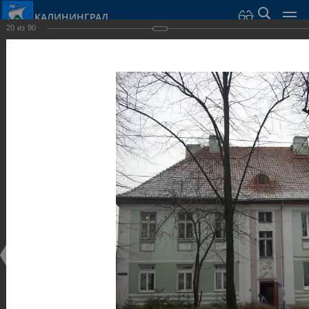
КАЛИНИНГРАД
20
из
90
Город Калининград
›
Город
›
Фотогалерея
›
Калининград
›
Виллы и дома
Виллы и дома
Виллы и дома
28.02.2014