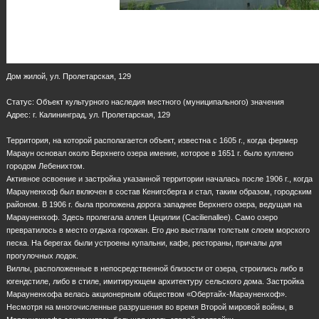
Дом жилой, ул. Пролетарская, 129
Статус: Объект культурного наследия местного (муниципального) значения
Адрес: г. Калининград, ул. Пролетарская, 129
Территория, на которой располагается объект, известна с 1605 г., когда фермер
Мараун основал около Верхнего озера имение, которое в 1651 г. было куплено
городом Лебенихтом.
Активное освоение и застройка указанной территории началась после 1906 г., когда
Марауненхоф был включен в состав Кенигсберга и стал, таким образом, городским
районом. В 1906 г. была проложена дорога западнее Верхнего озера, ведущая на
Марауненхоф. Здесь пролегала аллея Цецилии (Cacilienallee). Само озеро
превратилось в место отдыха горожан. Его дно выстлали толстым слоем морского
песка. На берегах были устроены купальни, кафе, рестораны, причалы для
прогулочных лодок.
Виллы, расположенные в непосредственной близости от озера, строились либо в
югендстиле, либо в стиле, имитирующем архитектуру сельского дома. Застройка
Марауненхофа велась акционерным обществом «Обертайх-Марауненхоф».
Несмотря на многочисленные разрушения во время Второй мировой войны, в