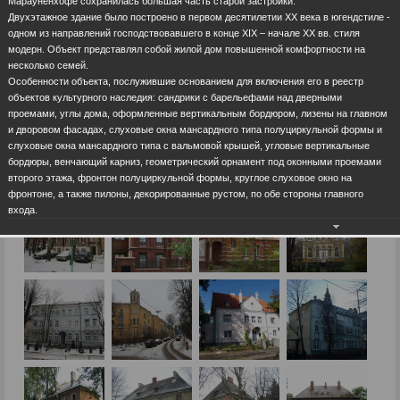
Марауненхофе сохранилась большая часть старой застройки.
Двухэтажное здание было построено в первом десятилетии ХХ века в югендстиле -
одном из направлений господствовавшего в конце ХIХ – начале ХХ вв. стиля
модерн. Объект представлял собой жилой дом повышенной комфортности на
несколько семей.
Особенности объекта, послужившие основанием для включения его в реестр
объектов культурного наследия: сандрики с барельефами над дверными
проемами, углы дома, оформленные вертикальным бордюром, лизены на главном
и дворовом фасадах, слуховые окна мансардного типа полуциркульной формы и
слуховые окна мансардного типа с вальмовой крышей, угловые вертикальные
бордюры, венчающий карниз, геометрический орнамент под оконными проемами
второго этажа, фронтон полуциркульной формы, круглое слуховое окно на
фронтоне, а также пилоны, декорированные рустом, по обе стороны главного
входа.