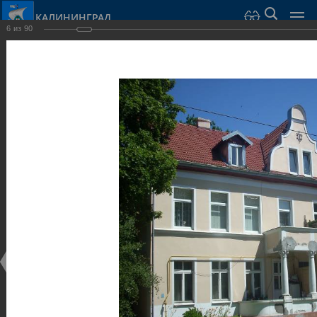
КАЛИНИНГРАД
6
из
90
Город Калининград
›
Город
›
Фотогалерея
›
Калининград
›
Виллы и дома
Виллы и дома
Виллы и дома
28.02.2014