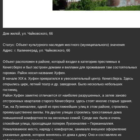
Дом жилой, ул. Чайковского, 66
Статус: Объект культурного наследия местного (муниципального) значения
Адрес: г. Калининград, ул. Чайковского, 66
Объект расположен в районе, который входил в категорию престижных в
Кенигсберге и был застроен домами и виллами для проживания там состоятельных
горожан. Район носил название Хуфен.
В начале XIX в. Хуфен превратился в увеселительный центр. Кенигсберга. Здесь
открылись цирк, летний театр и др. заведения. Было несколько небольших
гостиниц.
Район Хуфен заметно отличается от наиболее разрушенных, а затем заново
отстроенных кварталов старого Кенигсберга: здесь стоят многие старые здания.
Так, на Лузиеналлее, одной из престижнейших улиц в этом районе, строились
преимущественно виллы. На других улицах строились трехэтажные дома
повышенной комфортности на несколько семей. Среди них была и очень
спокойная улица, проходящая поперек Луизеналлее – Германналлея.
Немаловажное место, наряду с комфортом, занимало внешнее оформление
указанных домов, которое менялось от дома к дому. Оно и составляло их