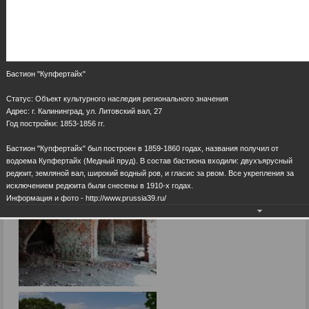
Бастион "Купфертайх"
Статус: Объект культурного наследия регионального значения
Адрес: г. Калининград, ул. Литовский вал, 27
Год постройки: 1853-1856 гг.
Бастион "Купфертайх" был построен в 1859-1860 годах, названия получил от
водоема Купфертайх (Медный пруд). В состав бастиона входили: двухъярусный
редюит, земляной вал, широкий водный ров, и гласис за рвом. Все укрепления за
исключением редюита были снесены в 1910-х годах.
Информация и фото - http://www.prussia39.ru/