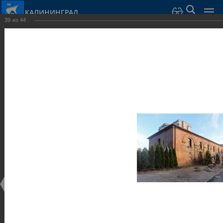
КАЛИНИНГРАД
39
из
44
Город Калининград
›
Город
›
Фотогалерея
›
Достопримечательности
›
Оборонительные сооружения и городские ворота
Достопримечательности
Оборонительные сооружения и городские ворота
25.02.2014