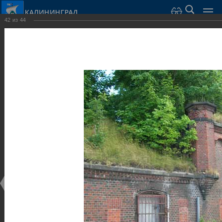
КАЛИНИНГРАД
42
из
44
Город Калининград
›
Город
›
Фотогалерея
›
Достопримечательности
›
Оборонительные сооружения и городские ворота
Достопримечательности
Оборонительные сооружения и городские ворота
25.02.2014