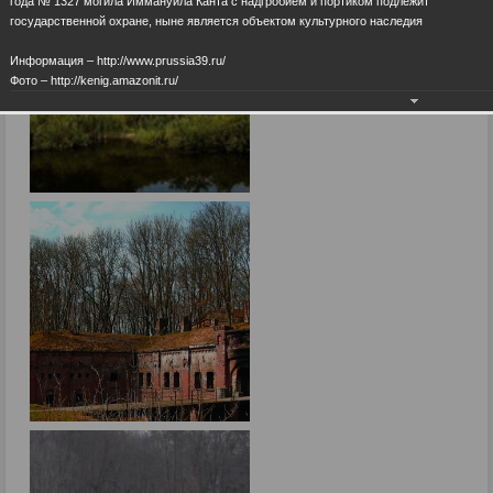
года № 1327 могила Иммануила Канта с надгробием и портиком подлежит
государственной охране, ныне является объектом культурного наследия
Информация – http://www.prussia39.ru/
Фото – http://kenig.amazonit.ru/