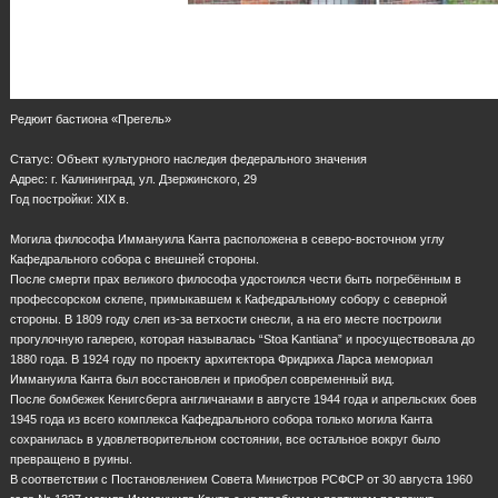
Редюит бастиона «Прегель»
Статус: Объект культурного наследия федерального значения
Адрес: г. Калининград, ул. Дзержинского, 29
Год постройки: XIX в.
Могила философа Иммануила Канта расположена в северо-восточном углу
Кафедрального собора с внешней стороны.
После смерти прах великого философа удостоился чести быть погребённым в
профессорском склепе, примыкавшем к Кафедральному собору с северной
стороны. В 1809 году слеп из-за ветхости снесли, а на его месте построили
прогулочную галерею, которая называлась “Stoa Kantiana” и просуществовала до
1880 года. В 1924 году по проекту архитектора Фридриха Ларса мемориал
Иммануила Канта был восстановлен и приобрел современный вид.
После бомбежек Кенигсберга англичанами в августе 1944 года и апрельских боев
1945 года из всего комплекса Кафедрального собора только могила Канта
сохранилась в удовлетворительном состоянии, все остальное вокруг было
превращено в руины.
В соответствии с Постановлением Совета Министров РСФСР от 30 августа 1960