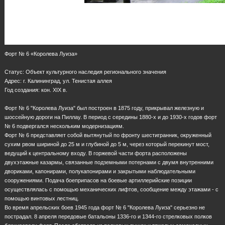
Форт № 6 «Королева Луиза»
Статус: Объект культурного наследия регионального значения
Адрес: г. Калининград, ул. Тенистая аллея
Год создания: кон. ХIХ в.
Форт № 6 "Королева Луиза" был построен в 1875 году, прикрывал железную и
шоссейную дороги на Пиллау. В период с середины 1880-х и до 1930-х годов форт
№ 6 подвергался нескольким модернизациям.
Форт № 6 представляет собой вытянутый по фронту шестигранник, окруженный
сухим рвом шириной до 25 м и глубиной до 5 м, через который перекинут мост,
ведущий к центральному входу. В горжевой части форта расположены
двухэтажные казармы, связанные подземными потернами с двумя внутренними
двориками, капонирами, полукапонирами и закрытыми наблюдательными
сооружениями. Подача боеприпасов на боевые артиллерийские позиции
осуществлялась с помощью механических лифтов, сообщение между этажами - с
помощью винтовых лестниц.
Во время апрельских боев 1945 года форт № 6 "Королева Луиза" серьезно не
пострадал. 8 апреля передовые батальоны 1336-го и 1344-го стрелковых полков