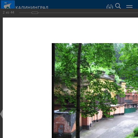
КАЛИНИНГРАД
2
из
44
Город Калининград
›
Город
›
Фотогалерея
›
Достопримечательности
›
Оборонительные сооружения и городские ворота
Достопримечательности
Оборонительные сооружения и городские ворота
25.02.2014