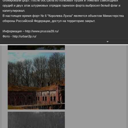
блокировали форт. После обстрела из полковых пушек и тяжелых самоходных
орудий и двух атак штурмовых отрядов гарнизон форта выбросил белый флаг и
капитулировал.
В настоящее время форт № 6 "Королева Луиза" является объектом Министерства
обороны Российской Федерации, доступ на территорию закрыт.
Информация – http://www.prussia39.ru/
Фото - http://urban3p.ru/