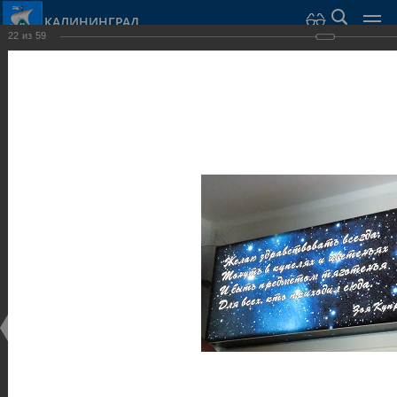
КАЛИНИНГРАД
22
из
59
Город Калининград
›
Город
›
Фотогалерея
›
Достопримечательности
›
Музеи
Достопримечательности
Музеи
25.02.2014