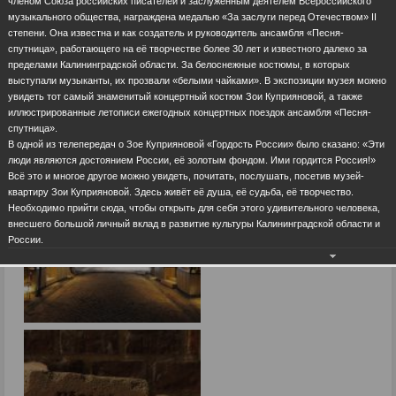
членом Союза российских писателей и заслуженным деятелем Всероссийского
музыкального общества, награждена медалью «За заслуги перед Отечеством» II
степени. Она известна и как создатель и руководитель ансамбля «Песня-
спутница», работающего на её творчестве более 30 лет и известного далеко за
пределами Калининградской области. За белоснежные костюмы, в которых
выступали музыканты, их прозвали «белыми чайками». В экспозиции музея можно
увидеть тот самый знаменитый концертный костюм Зои Куприяновой, а также
иллюстрированные летописи ежегодных концертных поездок ансамбля «Песня-
спутница».
В одной из телепередач о Зое Куприяновой «Гордость России» было сказано: «Эти
люди являются достоянием России, её золотым фондом. Ими гордится Россия!»
Всё это и многое другое можно увидеть, почитать, послушать, посетив музей-
квартиру Зои Куприяновой. Здесь живёт её душа, её судьба, её творчество.
Необходимо прийти сюда, чтобы открыть для себя этого удивительного человека,
внесшего большой личный вклад в развитие культуры Калининградской области и
России.