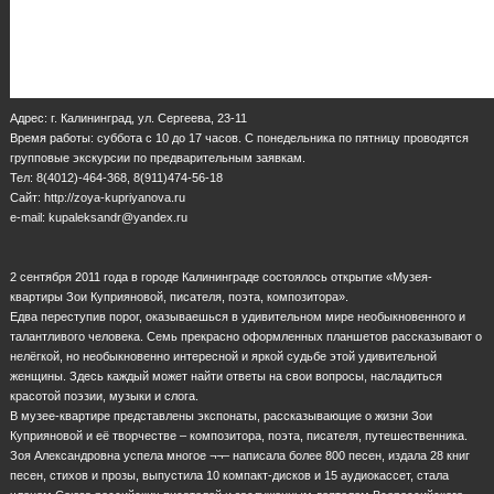
Адрес: г. Калининград, ул. Сергеева, 23-11
Время работы: суббота с 10 до 17 часов. С понедельника по пятницу проводятся
групповые экскурсии по предварительным заявкам.
Тел: 8(4012)-464-368, 8(911)474-56-18
Сайт: http://zoya-kupriyanova.ru
e-mail: kupaleksandr@yandex.ru
2 сентября 2011 года в городе Калининграде состоялось открытие «Музея-
квартиры Зои Куприяновой, писателя, поэта, композитора».
Едва переступив порог, оказываешься в удивительном мире необыкновенного и
талантливого человека. Семь прекрасно оформленных планшетов рассказывают о
нелёгкой, но необыкновенно интересной и яркой судьбе этой удивительной
женщины. Здесь каждый может найти ответы на свои вопросы, насладиться
красотой поэзии, музыки и слога.
В музее-квартире представлены экспонаты, рассказывающие о жизни Зои
Куприяновой и её творчестве – композитора, поэта, писателя, путешественника.
Зоя Александровна успела многое ¬¬– написала более 800 песен, издала 28 книг
песен, стихов и прозы, выпустила 10 компакт-дисков и 15 аудиокассет, стала