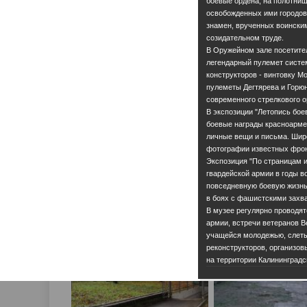
боевые ордена, на полотни
освобожденных ими городов.
знамен, врученных воинским
созидательном труде.
В Оружейном зале посетител
легендарный пулемет систе
конструкторов - винтовку М
пулеметы Дегтярева и Горюн
современного стрелкового о
В экспозиции "Летопись бое
боевые награды красноарме
личные вещи и письма. Шир
фотографии известных фрон
Экспозиция "По страницам ис
гвардейской армии в годы 
повседневную боевую жизнь
в боях с фашистскими захв
В музее регулярно проводят
армии, встречи ветеранов 
учащейся молодежью, слеты
реконструкторов, организов
на территории Калининградс