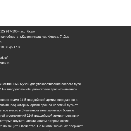
12) 917-105 - экс. бюро
кая область, г.Калининград, ул. Кирова, 7, Дом
а
0.00 до 17.00.
d.ru/
dex.ru
 общественный музей для увековечивания боевого пути
 11-й гвардейской общевойсковой Краснознаменной
оевое знамя 11-й гвардейской армии, переданное в
 знамя, под которым армия прошла нелегкий путь от
четное место в Знаменном зале занимают боевые
ей и соединений 11-й гвардейской армии - реликвии
 которые служат напоминанием о героических
ге по защите Отечества. На многих знаменах сверкают