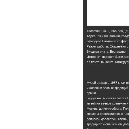
Телефон: (4012) 565-535, (40
Адрес: 236000, Калининградс
офицеров Балтийского флот
Режим работы: Ежедневно с 1
Входная плата: Бесплатно
Интернет: museum11arm.naro
эл.почта: museum11arm@yan
Музей создан в 1987 г. как
и славных боевых традиций
армии.
Гордостью музея является Б
музей на вечное хранение -
Москвы до Кенигсберга. По
знамена прославленных част
воинской доблести и славы,
традициях и священном дол