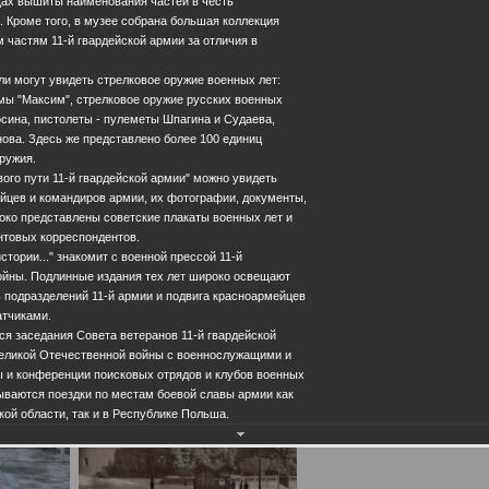
щах вышиты наименования частей в честь
 Кроме того, в музее собрана большая коллекция
 частям 11-й гвардейской армии за отличия в
и могут увидеть стрелковое оружие военных лет:
мы "Максим", стрелковое оружие русских военных
осина, пистолеты - пулеметы Шпагина и Судаева,
ова. Здесь же представлено более 100 единиц
ружия.
вого пути 11-й гвардейской армии" можно увидеть
йцев и командиров армии, их фотографии, документы,
око представлены советские плакаты военных лет и
товых корреспондентов.
тории..." знакомит с военной прессой 11-й
войны. Подлинные издания тех лет широко освещают
 подразделений 11-й армии и подвига красноармейцев
атчиками.
ся заседания Совета ветеранов 11-й гвардейской
Великой Отечественной войны с военнослужащими и
 и конференции поисковых отрядов и клубов военных
ываются поездки по местам боевой славы армии как
кой области, так и в Республике Польша.