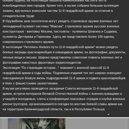
боевые ордена, на полотнищах вышиты наименования частей в честь
освобожденных ими городов. Кроме того, в музее собрана большая коллекция
знамен, врученных воинским частям 11-й гвардейской армии за отличия в
созидательном труде.
В Оружейном зале посетители могут увидеть стрелковое оружие военных лет:
легендарный пулемет системы "Максим", стрелковое оружие русских военных
конструкторов - винтовку Мосина, пистолеты - пулеметы Шпагина и Судаева,
пулеметы Дегтярева и Горюнова. Здесь же представлено более 100 единиц
современного стрелкового оружия.
В экспозиции "Летопись боевого пути 11-й гвардейской армии" можно увидеть
боевые награды красноармейцев и командиров армии, их фотографии, документы,
личные вещи и письма. Широко представлены советские плакаты военных лет и
фотографии известных фронтовых корреспондентов.
Экспозиция "По страницам истории..." знакомит с военной прессой 11-й
гвардейской армии в годы войны. Подлинные издания тех лет широко освещают
повседневную боевую жизнь подразделений 11-й армии и подвига красноармейцев
в боях с фашистскими захватчиками.
В музее регулярно проводятся заседания Совета ветеранов 11-й гвардейской
армии, встречи ветеранов Великой Отечественной войны с военнослужащими и
учащейся молодежью, слеты и конференции поисковых отрядов и клубов военных
реконструкторов, организовываются поездки по местам боевой славы армии как
на территории Калининградской области, так и в Республике Польша.