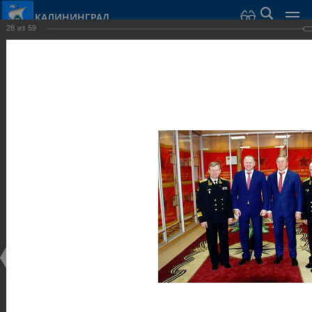
КАЛИНИНГРАД
28
из
59
Город Калининград
›
Город
›
Фотогалерея
›
Достопримечательности
›
Музеи
Достопримечательности
Музеи
25.02.2014