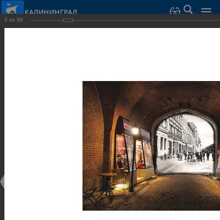
КАЛИНИНГРАД
5
из
59
Город Калининград
›
Город
›
Фотогалерея
›
Достопримечательности
›
Музеи
Достопримечательности
Музеи
25.02.2014