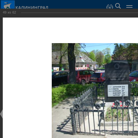
КАЛИНИНГРАД
49
из
62
Город Калининград
›
Город
›
Фотогалерея
›
Достопримечательности
›
Скульптуры и мемориалы
Достопримечательности
Скульптуры и мемориалы
25.02.2014