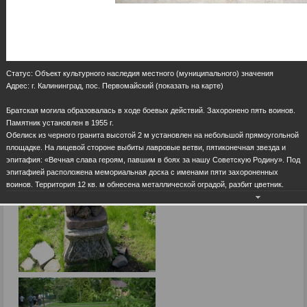
Статус: Объект культурного наследия местного (муниципального) значения
Адрес: г. Калининград, пос. Первомайский (показать на карте)
Братская могила образовалась в ходе боевых действий. Захоронено пять воинов.
Памятник установлен в 1955 г.
Обелиск из черного гранита высотой 2 м установлен на небольшой прямоугольной
площадке. На лицевой стороне выбиты лавровые ветви, пятиконечная звезда и
эпитафия: «Вечная слава героям, павшим в боях за нашу Советскую Родину». Под
эпитафией расположена мемориальная доска с именами пяти захороненных
воинов. Территория 12 кв. м обнесена металлической оградой, разбит цветник.