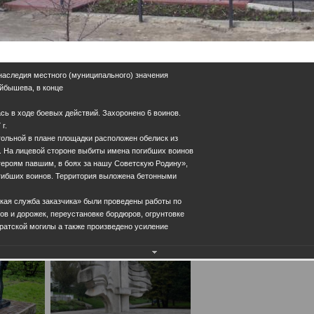
 наследия местного (муниципального) значения
Куйбышева, в конце
сь в ходе боевых действий. Захоронено 6 воинов.
г.
ольной в плане площадки расположен обелиск из
е. На лицевой стороне выбиты имена погибших воинов
героям павшим, в боях за нашу Советскую Родину»,
гибших воинов. Территория выложена бетонными
ская служба заказчика» были проведены работы по
ов и дорожек, переустановке бордюров, огрунтовке
ратской могилы а также произведено усиление