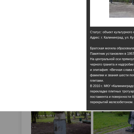
Статус: объект культурного
Адрес: г. Калининград, ул. 
Братская могила образовала
Памятник установлен в 1957 
На центральной оси прямоуг
черного гранита и надгроби
и эпитафия: «Вечная слава 
фамилии и звания шести по
плитами.
В 2010 г. МКУ «Калининград
перекладке плитных тротуар
постамента и поверхности б
перекрытий железобетоном.