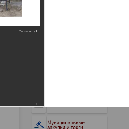
Промышленные здания и
сооружения
Мосты
Слайд-шоу: