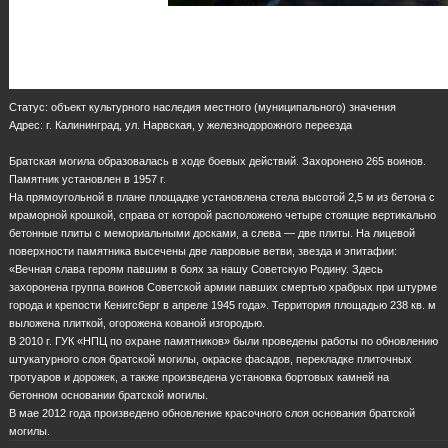
Статус: объект культурного наследия местного (муниципального) значения
Адрес: г. Калининград, ул. Нарвская, у железнодорожного переезда
Братская могила образовалась в ходе боевых действий. Захоронено 265 воинов.
Памятник установлен в 1957 г.
На прямоугольной в плане площадке установлена стела высотой 2,5 м из бетона с
мраморной крошкой, справа от которой расположено четыре стоящие вертикально
бетонные плиты с мемориальными досками, а слева — две плиты. На лицевой
поверхности памятника высечены две лавровые ветви, звезда и эпитафии:
«Вечная слава героям павшим в боях за нашу Советскую Родину. Здесь
захоронена группа воинов Советской армии павших смертью храбрых при штурме
города и крепости Кенигсберг в апреле 1945 года». Территория площадью 238 кв. м
выложена плиткой, огорожена кованой изгородью.
В 2010 г. ГУК «НПЦ по охране памятников» были проведены работы по обновлению
штукатурного слоя братской могилы, окраске фасадов, перекладке плиточных
тротуаров и дорожек, а также произведена установка бортовых камней на
бетонном основании братской могилы.
В мае 2012 года произведено обновление красочного слоя основания братской
могилы.