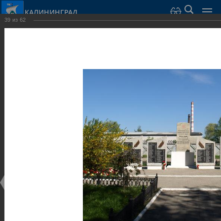
КАЛИНИНГРАД
39
из
62
Город Калининград
›
Город
›
Фотогалерея
›
Достопримечательности
›
Скульптуры и мемориалы
Достопримечательности
Скульптуры и мемориалы
25.02.2014