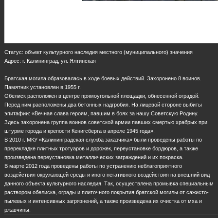
Статус: объект культурного наследия местного (муниципального) значения
Адрес: г. Калининград, ул. Ялтинская
Братская могила образовалась в ходе боевых действий. Захоронено 8 воинов.
Памятник установлен в 1955 г.
Обелиск расположен в центре прямоугольной площадки, обнесенной оградой.
Перед ним расположены два бетонных надгробия. На лицевой стороне выбиты
эпитафии: «Вечная слава героям, павшим в боях за нашу Советскую Родину.
Здесь захоронена группа воинов советской армии павших смертью храбрых при
штурме города и крепости Кенигсберга в апреле 1945 года».
В 2010 г. МКУ «Калининградская служба заказчика» были проведены работы по
пререкладке плитных тротуаров и дорожек, переустановке бордюров, а также
произведена переустановка металлических заграждений и их покраска.
В марте 2012 года проведены работы по устранению неблагоприятного
воздействия окружающей среды и иного негативного воздействия на внешний вид
данного объекта культурного наследия. Так, осуществлена промывка специальным
раствором обелиска, ограды и плиточного покрытия братской могилы от сажисто-
пылевых и интенсивных загрязнений, а также произведена их очистка от мха и
ржавчины.