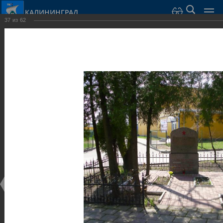
КАЛИНИНГРАД
37
из
62
Город Калининград
›
Город
›
Фотогалерея
›
Достопримечательности
›
Скульптуры и мемориалы
Достопримечательности
Скульптуры и мемориалы
25.02.2014