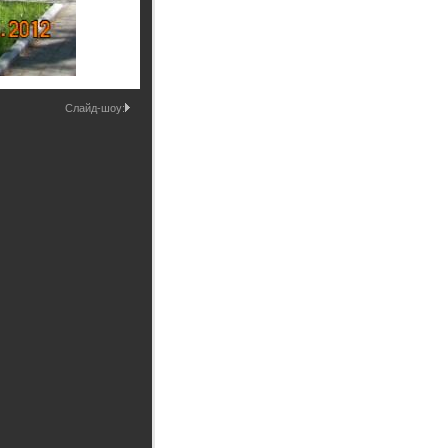
Промышленные здания и
сооружения
Мосты
Слайд-шоу: