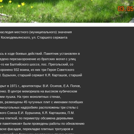
 наследия местного (муниципального) значения
А. Космодемьянского, ул. Старшего сержанта
сь в ходе боевых действий. Памятник установлен в
зведено перезахоронение из братских могил с улиц
-го км Балтийского шоссе, пос. Прегольский, со
оронено 932 воина, из них три Героя Советского
. Бурыхин, старший сержант К.Я. Карташов, старший
т в 1971 г., архитекторы: В.И. Осипов, Е.А. Попов,
енко. В центре мемориала на высоком кубическом
-мм пушка. На трех монолитных стенах,
ек, размещены 45 чугунных плит с именами погибших
рямоугольных надгробиях расположены три стелы с
ого Союза Е.И. Бурыхина, К.Я. Карташова, П.М.
на плиткой, по периметру обсажена деревьями.
не памятников» были проведены работы по обновлению
раске фасадов, перекладке плитных тротуаров и