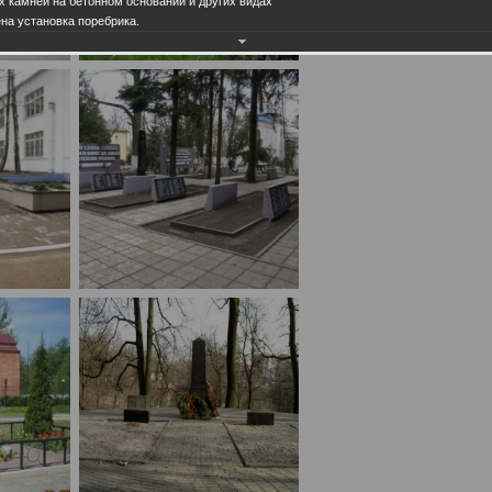
х камней на бетонном основании и других видах
ена установка поребрика.