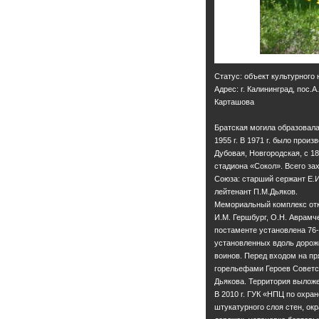
Статус: объект культурного
Адрес: г. Калининград, пос.
Карташова
Братская могила образовала
1955 г. В 1971 г. было прои
Дубовая, Новгородская, с 18
стадиона «Сокол». Всего зах
Союза: старший сержант Е.И
лейтенант П.М.Дьяков.
Мемориальный комплекс откры
И.М. Гершбург, О.Н. Аврамч
постаменте установлена 76
установленных вдоль дорож
воинов. Перед входом на п
горельефами Героев Советск
Дьякова. Территория выложе
В 2010 г. ГУК «НПЦ по охра
штукатурного слоя стен, ок