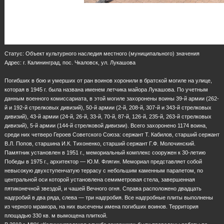
Статус: Объект культурного наследия местного (муниципального) значения
Адрес: г. Калининград, пос. Чкаловск, ул. Лукашова
Погибших в бою и умерших от ран воинов хоронили в братской могиле на улице,
которая в 1945 г. была названа именем летчика майора Лукашова. По учетным
данным военного комиссариата, в этой могиле захоронены воины 39-й армии (262-
й и 192-й стрелковых дивизий), 50-й армии (2-й, 208-й, 307-й и 343-й стрелковых
дивизий), 43-й армии (24-й, 26-й, 33-й, 70-й, 87-й, 126-й, 235-й, 263-й стрелковых
дивизий), 5-й армии (144-й стрелковой дивизии). Всего захоронено 1174 воина,
среди них четверо Героев Советского Союза: сержант Т. Кабилов, старший сержант
В.Л. Попов, старшина И.К. Тихоненко, старший сержант Г.Ф. Молочинский.
Памятник установлен в 1951 г., мемориальный комплекс сооружен к 30-летию
Победы в 1975 г., архитектор — Ю.М. Флягин. Мемориал представляет собой
невысокую двухступенчатую террасу с небольшим каменным парапетом, по
центральной оси которой установлена семиметровая стела, завершенная
пятиконечной звездой, и чашей Вечного огня. Справа расположено двадцать
надгробий в два ряда, слева — три надгробия. Все надгробные плиты выполнены
из черного мрамора, на них высечены имена погибших воинов. Территория
площадью 330 кв. м вымощена плиткой.