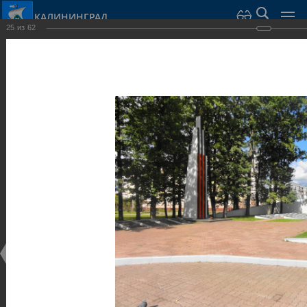
КАЛИНИНГРАД
25
из
62
Город Калининград
›
Город
›
Фотогалерея
›
Достопримечательности
›
Скульптуры и мемориалы
Достопримечательности
Скульптуры и мемориалы
25.02.2014