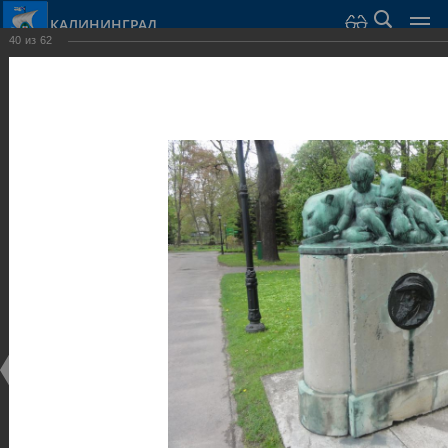
КАЛИНИНГРАД
40
из
62
Город Калининград
›
Город
›
Фотогалерея
›
Достопримечательности
›
Скульптуры и мемориалы
Достопримечательности
Скульптуры и мемориалы
25.02.2014