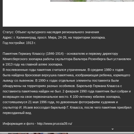
Статус: Объект культурного наследия регионального значения
Адрес: г. Калининград, просп. Мира, 24-26, на территории зоопарка.
Год постройки: 1913 г.
Памятник Герману Клаассу (1846-1914) - основателю и первому директору
Кёнигсбергского зоопарка работы скульптора Вальтера Розенберга был установлен
в 1913 году на главной аллее зоопарка.
В послевоенные годы памятник считался утраченным. В средине 1980-х годов
была найдена бронзовая верхушка памятника, изображающая ребенка, кормящего
львицу со львенком. В 1990-х годах отдельные элементы постамента были
обнаружены на территориях разных особняков. Барельеф Германа Клаасса с
постамента памятника найден не был. 2 февраля 1990 года памятник был собран и
возвращен на свое первоначальное место. К 100-летнему юбилею зоопарка,
состоявшемуся 21 мая 1996 года, по довоенным фотографиям художник и
скульптор И. Исаев воссоздал барельеф Г. Клаасса, после чего памятник приобрел
первозданный вид.
Информация и фото - http://www.prussia39.ru/