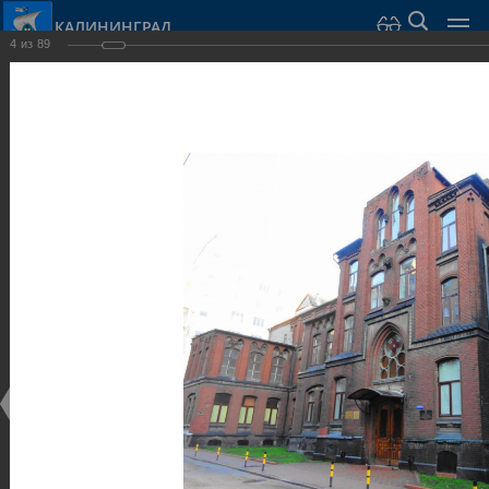
КАЛИНИНГРАД
4
из
89
Город Калининград
›
Город
›
Фотогалерея
›
Достопримечательности
›
Общественные здания и сооружения
Достопримечательности
Общественные здания и сооружения
25.02.2014