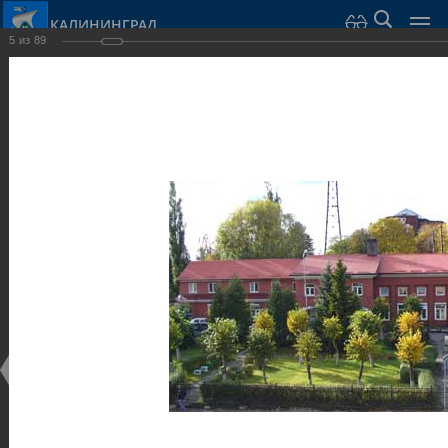
КАЛИНИНГРАД
5
из
89
Город Калининград
›
Город
›
Фотогалерея
›
Достопримечательности
›
Общественные здания и сооружения
Достопримечательности
Общественные здания и сооружения
25.02.2014