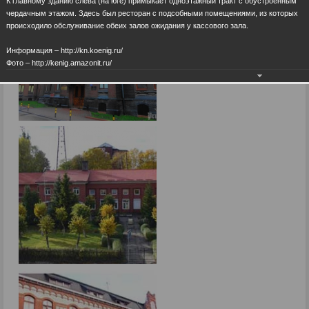
К главному зданию слева (на юге) примыкает одноэтажный тракт с обустроенным
чердачным этажом. Здесь был ресторан с подсобными помещениями, из которых
происходило обслуживание обеих залов ожидания у кассового зала.
Информация – http://kn.koenig.ru/
Фото – http://kenig.amazonit.ru/