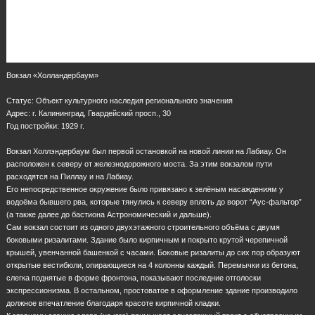
Вокзал «Холландербаум»
Статус: Объект культурного наследия регионального значения
Адрес: г. Калининград, Гвардейский просп., 30
Год постройки: 1929 г.
Вокзал Холлэндербаум был первой остановкой на новой линии на Лабиау. Он
расположен к северу от железнодорожного моста. За этим вокзалом пути
расходятся на Пиллау и на Лабиау.
Его непосредственное окружение было привязано к зелёным насаждениям у
водоёма бывшего рва, которые тянулись к северу вплоть до ворот “Аус-фальтор”
(а также далее до бастиона Астрономический и дальше).
Сам вокзал состоит из одного двухэтажного строительного объёма с двумя
боковыми ризалитами. Здание было кирпичным и покрыто крутой черепичной
крышей, увенчанной башенкой с часами. Боковые ризалиты до сих пор образуют
открытые вестибюли, опирающиеся на 4 колонны каждый. Перемычки из бетона,
слегка поднятые в форме фронтона, показывают последние отголоски
экспрессионизма. В остальном, простоватое в оформление здание производило
должное впечатление благодаря красоте кирпичной кладки.