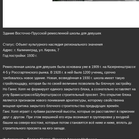
Здание Восточно-Прусской ремесленной школы для девушек
Статус: Объект культурного наследия регионального значения
Адрес: г. Калининград, ул. Кирова, 7
Год постройки: 1930 г.
Ремесленная школа для девушек была основана уже в 1909 г. на Казерненштрассе
4-5 у Россгартенского рынка. В 1928 г. в ней было 1200 учениц, срочно
требовалось новое здание. Новая, возведённая в 1930 г. школа имеет такую
стройплощадку, которая бы по своей величине позволила бы блочную застройку.
Но Ганнс Хопп не формирует единого закрытого блока, а сознательно оставляет на
углу Брамсштрассе/Шубертштрассе строительный просвет. Это открытие блока
является признаком нового понимания архитектуры, которому свойственна
мощная критика закрытого блочного строительства предыдущих времён.
Ганс Хопп играет с кубами различной высоты, которые он расставляет в гармонии
друг с другом. При этом вершиной его игры возникает в группировке у входной
башни на северо-востоке, которые потом становятся всё ниже и ниже, вплоть до
строительного просвета на юго-западе.