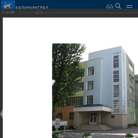
КАЛИНИНГРАД
7
из
89
Город Калининград
›
Город
›
Фотогалерея
›
Достопримечательности
›
Общественные здания и сооружения
Достопримечательности
Общественные здания и сооружения
25.02.2014