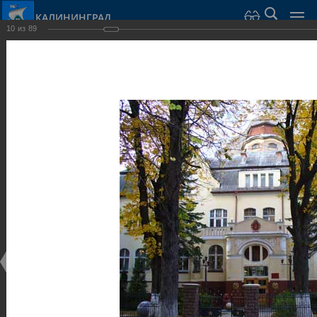
КАЛИНИНГРАД
10
из
89
Город Калининград
›
Город
›
Фотогалерея
›
Достопримечательности
›
Общественные здания и сооружения
Достопримечательности
Общественные здания и сооружения
25.02.2014