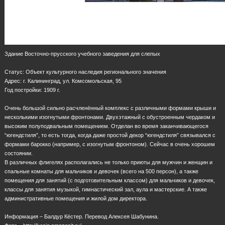
Здание Восточно-прусского учебного заведения для слепых
Статус: Объект культурного наследия регионального значения
Адрес: г. Калининград, ул. Комсомольская, 95
Год постройки: 1909 г.
Очень большой сильно расчленённый комплекс с различными формами крыши и
несколькими изогнутыми фронтонами. Двухэтажный с обустроенным чердаком и
высоким полуподвальным помещением. Отделан во время заканчивающегося
“югендстиля”, то есть тогда, когда даже простой декор “югендстиля” связывался с
формами барокко (например, с изогнутым фронтоном). Сейчас в очень хорошем
состоянии.
В различных флигелях располагались не только приюты для мужчин и женщин и
спальные комнаты для мальчиков и девочек (всего на 500 персон), а также
помещения для занятий (с подготовительным классом) для мальчиков и девочек,
классы для занятия музыкой, гимнастический зал, аула и мастерские. А также
административные помещения и жилой дом директора.
Информация – Балдур Кёстер. Перевод Алексея Шабунина.