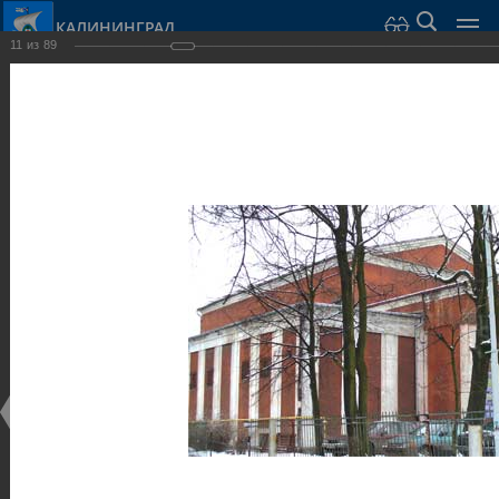
КАЛИНИНГРАД
11
из
89
Город Калининград
›
Город
›
Фотогалерея
›
Достопримечательности
›
Общественные здания и сооружения
Достопримечательности
Общественные здания и сооружения
25.02.2014