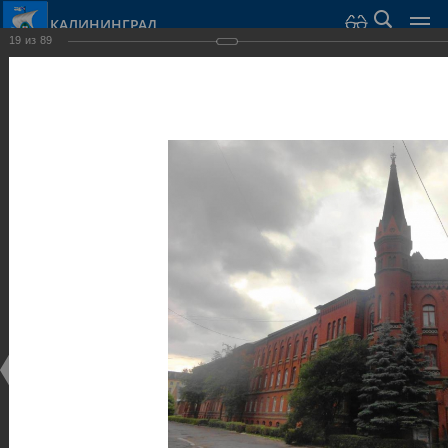
КАЛИНИНГРАД
19
из
89
Город Калининград
›
Город
›
Фотогалерея
›
Достопримечательности
›
Общественные здания и сооружения
Достопримечательности
Общественные здания и сооружения
25.02.2014