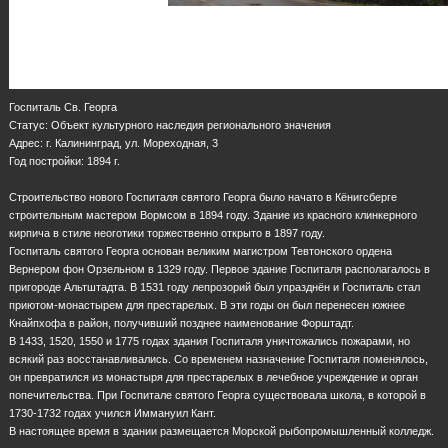
Госпиталь Св. Георга
Статус: Объект культурного наследия регионального значения
Адрес: г. Калининград, ул. Мореходная, 3
Год постройки: 1894 г.
Строительство нового Госпиталя святого Георга было начато в Кёнигсберге
строительным мастером Вормсом в 1894 году. Здание из красного клинкерного
кирпича в стиле неоготики торжественно открыто в 1897 году.
Госпиталь святого Георга основан великим магистром Тевтонского ордена
Вернером фон Орзельном в 1329 году. Первое здание Госпиталя располагалось в
пригороде Альтштадта. В 1531 году лепрозорий был упразднён и Госпиталь стал
приютом-монастырем для престарелых. В эти годы он был перенесен южнее
Кнайпхофа в район, получивший позднее наименование Форштадт.
В 1433, 1520, 1550 и 1775 годах здания Госпиталя уничтожались пожарами, но
всякий раз восстанавливались. Со временем назначение Госпиталя поменялось,
он превратился из монастыря для престарелых в лечебное учреждение и орган
попечительства. При Госпитале святого Георга существовала школа, в которой в
1730-1732 годах учился Иммануил Кант.
В настоящее время в здании размещается Морской рыбопромышленный колледж.