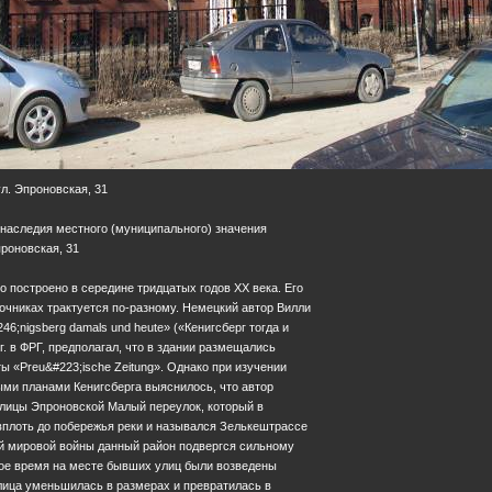
л. Эпроновская, 31
 наследия местного (муниципального) значения
проновская, 31
 построено в середине тридцатых годов ХХ века. Его
очниках трактуется по-разному. Немецкий автор Вилли
6;nigsberg damals und heute» («Кенигсберг тогда и
г. в ФРГ, предполагал, что в здании размещались
ы «Preu&#223;ische Zeitung». Однако при изучении
ыми планами Кенигсберга выяснилось, что автор
улицы Эпроновской Малый переулок, который в
вплоть до побережья реки и назывался Зелькештрассе
рой мировой войны данный район подвергся сильному
ое время на месте бывших улиц были возведены
лица уменьшилась в размерах и превратилась в