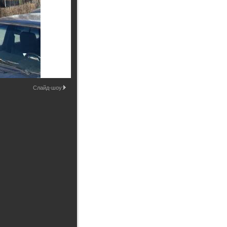
Промышленные здания и
сооружения
Мосты
Слайд-шоу: