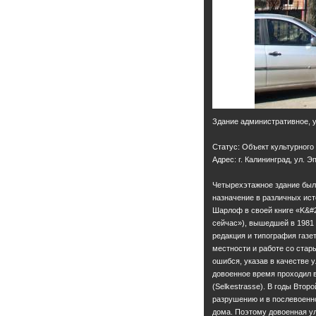
Здание административное, у
Статус: Объект культурного
Адрес: г. Калининград, ул. Э
Четырехэтажное здание было
назначение в различных ист
Шарлоф в своей книге «K&#24
сейчас»), вышедшей в 1981 
редакция и типография газет
местности и работе со стар
ошибся, указав в качестве 
довоенное время проходил 
(Selkestrasse). В годы Вто
разрушению и в послевоенн
дома. Поэтому довоенная у