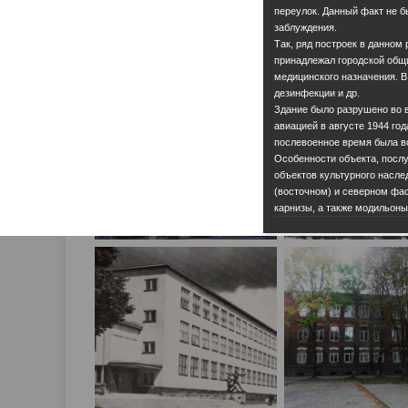
переулок. Данный факт не б
заблуждения.
Так, ряд построек в данном
принадлежал городской общ
медицинского назначения. В
дезинфекции и др.
Здание было разрушено во 
авиацией в августе 1944 год
послевоенное время была в
Особенности объекта, посл
объектов культурного насле
(восточном) и северном фа
карнизы, а также модильоны