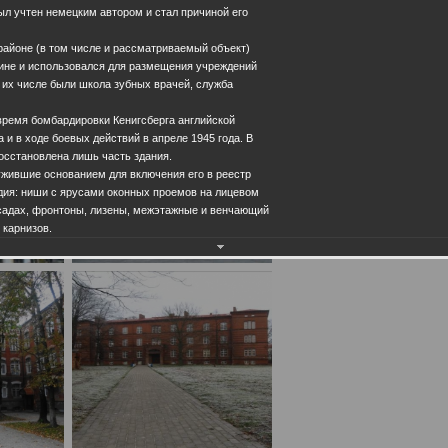
ыл учтен немецким автором и стал причиной его
 районе (в том числе и рассматриваемый объект)
ине и использовался для размещения учреждений
 их числе были школа зубных врачей, служба
время бомбардировки Кенигсберга английской
а и в ходе боевых действий в апреле 1945 года. В
осстановлена лишь часть здания.
ужившие основанием для включения его в реестр
дия: ниши с ярусами оконных проемов на лицевом
садах, фронтоны, лизены, межэтажные и венчающий
 карнизов.