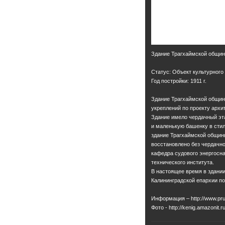
Здание Трагхаймской общи
Статус: Объект культурного
Год постройки: 1911 г.
Здание Трагхаймской общин
укреплений по проекту архит
Здание имело чердачный эт
и маленькую башенку в стил
здание Трагхаймской общин
восстановлено без чердачно
кафедра судового энергосна
технического института.
В настоящее время в здани
Калининградской епархии по
Информация – http://www.pru
Фото - http://kenig.amazonit.ru