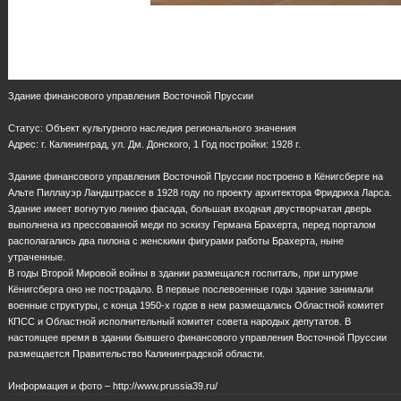
Здание финансового управления Восточной Пруссии
Статус: Объект культурного наследия регионального значения
Адрес: г. Калининград, ул. Дм. Донского, 1 Год постройки: 1928 г.
Здание финансового управления Восточной Пруссии построено в Кёнигсберге на
Альте Пиллауэр Ландштрассе в 1928 году по проекту архитектора Фридриха Ларса.
Здание имеет вогнутую линию фасада, большая входная двустворчатая дверь
выполнена из прессованной меди по эскизу Германа Брахерта, перед порталом
располагались два пилона с женскими фигурами работы Брахерта, ныне
утраченные.
В годы Второй Мировой войны в здании размещался госпиталь, при штурме
Кёнигсберга оно не пострадало. В первые послевоенные годы здание занимали
военные структуры, с конца 1950-х годов в нем размещались Областной комитет
КПСС и Областной исполнительный комитет совета народых депутатов. В
настоящее время в здании бывшего финансового управления Восточной Пруссии
размещается Правительство Калининградской области.
Информация и фото – http://www.prussia39.ru/