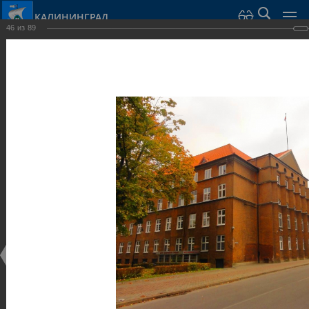
КАЛИНИНГРАД
46
из
89
Город Калининград
›
Город
›
Фотогалерея
›
Достопримечательности
›
Общественные здания и сооружения
Достопримечательности
Общественные здания и сооружения
25.02.2014