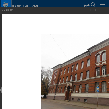
КАЛИНИНГРАД
39
из
89
Город Калининград
›
Город
›
Фотогалерея
›
Достопримечательности
›
Общественные здания и сооружения
Достопримечательности
Общественные здания и сооружения
25.02.2014