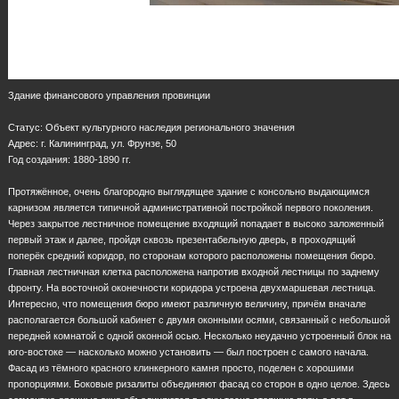
Здание финансового управления провинции
Статус: Объект культурного наследия регионального значения
Адрес: г. Калининград, ул. Фрунзе, 50
Год создания: 1880-1890 гг.
Протяжённое, очень благородно выглядящее здание с консольно выдающимся
карнизом является типичной административной постройкой первого поколения.
Через закрытое лестничное помещение входящий попадает в высоко заложенный
первый этаж и далее, пройдя сквозь презентабельную дверь, в проходящий
поперёк средний коридор, по сторонам которого расположены помещения бюро.
Главная лестничная клетка расположена напротив входной лестницы по заднему
фронту. На восточной оконечности коридора устроена двухмаршевая лестница.
Интересно, что помещения бюро имеют различную величину, причём вначале
располагается большой кабинет с двумя оконными осями, связанный с небольшой
передней комнатой с одной оконной осью. Несколько неудачно устроенный блок на
юго-востоке — насколько можно установить — был построен с самого начала.
Фасад из тёмного красного клинкерного камня просто, поделен с хорошими
пропорциями. Боковые ризалиты объединяют фасад со сторон в одно целое. Здесь