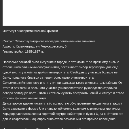
Институт экспериментальной физики
Статус: Объект культурного наследия регионального значения
Адрес: г. Калининград, ул. Черняховского, 6
Год постройки: 1885-1887 гг.
Насколько зажатой была ситуация в городе, в тот момент по-прежнему сильно
стеснённого вальными сооружениями, показывает выбор территории для ещё
одной институтской постройки университета. Свободных участков больше не
было, пришлось браться за территорию самого университета.
Сельскохозяйственному институту принадлежал также и испытательный сад. От
этого и без того не большого участка университетское руководство отделило
северо-западную часть, чтобы хотя бы суметь построить новый институт, и стало
строить физический институт.
Двухэтажное здание института (с полностью обустроенным чердачным этажом)
было заложено в форме U и снаружи обложено красным клинкерным кирпичом.
Коридор расположился на короткой внутренней стороне буквы U, за счёт чего его
длина сократилась, одновременно стало возможным его прямое освещение.