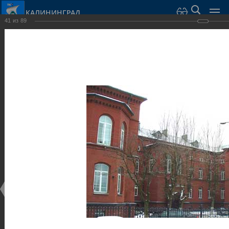
КАЛИНИНГРАД
41
из
89
Город Калининград
›
Город
›
Фотогалерея
›
Достопримечательности
›
Общественные здания и сооружения
Достопримечательности
Общественные здания и сооружения
25.02.2014