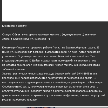
Кинотеатр «Глория»
Статус: Объект культурного наследия местного (муниципального) значения
Адрес: г. Калининград, ул. Киевская, 71
Кинотеатр «Глория» в городском районе Понарт на Брандербургерштрассе, 36
(ныне ул. Киевская) был возведен в двадцатые годы ХХ века. Автор проекта не
установлен. В здании размещался не только большой зрительный зал. Так,
владелец кинотеатра Х. Цейзиг сдавал часть помещений: на верхнем этаже
кинотеатра размещался книжный магазин Агнесс Мигель, а в цокольном этаже –
табачный магазин.
Здание практически не пострадало в ходе боевых действий 1944-1945 гг. и в
послевоенный период используется по назначению по настоящее время. В
настоящее время в здании располагается семейно-досуговый центр «Киноленд»
Особенности объекта, послужившие основанием для включения его в реестр
объектов культурного наследия: ризалит в центре лицевого фасада с фронтоном,
декоративные элементы, круглое слуховое окно на фронтоне, а также полукруглый
ризалит на боковом фасаде.