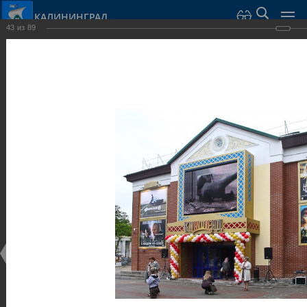
КАЛИНИНГРАД
43
из
89
Город Калининград
›
Город
›
Фотогалерея
›
Достопримечательности
›
Общественные здания и сооружения
Достопримечательности
Общественные здания и сооружения
25.02.2014