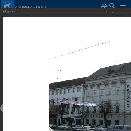
КАЛИНИНГРАД
38
из
89
Город Калининград
›
Город
›
Фотогалерея
›
Достопримечательности
›
Общественные здания и сооружения
Достопримечательности
Общественные здания и сооружения
25.02.2014