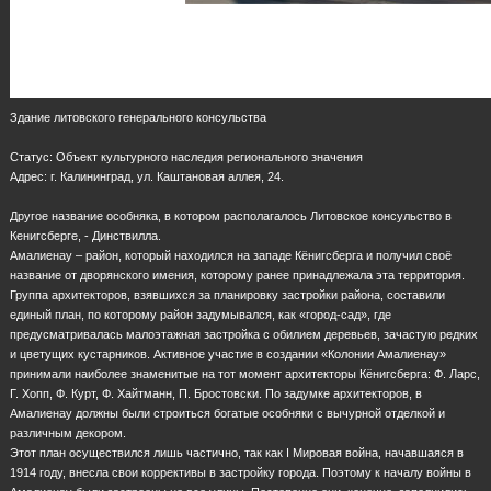
Здание литовского генерального консульства
Статус: Объект культурного наследия регионального значения
Адрес: г. Калининград, ул. Каштановая аллея, 24.
Другое название особняка, в котором располагалось Литовское консульство в
Кенигсберге, - Динствилла.
Амалиенау – район, который находился на западе Кёнигсберга и получил своё
название от дворянского имения, которому ранее принадлежала эта территория.
Группа архитекторов, взявшихся за планировку застройки района, составили
единый план, по которому район задумывался, как «город-сад», где
предусматривалась малоэтажная застройка с обилием деревьев, зачастую редких
и цветущих кустарников. Активное участие в создании «Колонии Амалиенау»
принимали наиболее знаменитые на тот момент архитекторы Кёнигсберга: Ф. Ларс,
Г. Хопп, Ф. Курт, Ф. Хайтманн, П. Бростовски. По задумке архитекторов, в
Амалиенау должны были строиться богатые особняки с вычурной отделкой и
различным декором.
Этот план осуществился лишь частично, так как I Мировая война, начавшаяся в
1914 году, внесла свои коррективы в застройку города. Поэтому к началу войны в