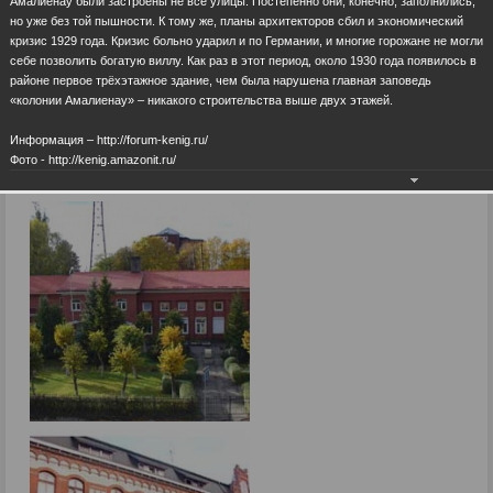
Амалиенау были застроены не все улицы. Постепенно они, конечно, заполнились,
но уже без той пышности. К тому же, планы архитекторов сбил и экономический
кризис 1929 года. Кризис больно ударил и по Германии, и многие горожане не могли
себе позволить богатую виллу. Как раз в этот период, около 1930 года появилось в
районе первое трёхэтажное здание, чем была нарушена главная заповедь
«колонии Амалиенау» – никакого строительства выше двух этажей.
Информация – http://forum-kenig.ru/
Фото - http://kenig.amazonit.ru/