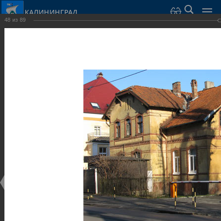
КАЛИНИНГРАД
48
из
89
Город Калининград
›
Город
›
Фотогалерея
›
Достопримечательности
›
Общественные здания и сооружения
Достопримечательности
Общественные здания и сооружения
25.02.2014