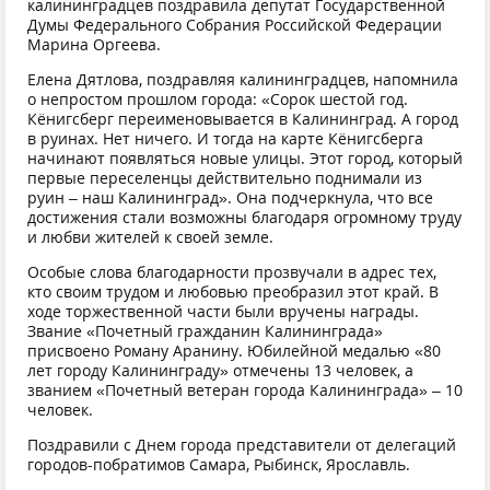
калининградцев поздравила депутат Государственной
Думы Федерального Собрания Российской Федерации
Марина Оргеева.
Елена Дятлова, поздравляя калининградцев, напомнила
о непростом прошлом города: «Сорок шестой год.
Кёнигсберг переименовывается в Калининград. А город
в руинах. Нет ничего. И тогда на карте Кёнигсберга
начинают появляться новые улицы. Этот город, который
первые переселенцы действительно поднимали из
руин – наш Калининград». Она подчеркнула, что все
достижения стали возможны благодаря огромному труду
и любви жителей к своей земле.
Особые слова благодарности прозвучали в адрес тех,
кто своим трудом и любовью преобразил этот край. В
ходе торжественной части были вручены награды.
Звание «Почетный гражданин Калининграда»
присвоено Роману Аранину. Юбилейной медалью «80
лет городу Калининграду» отмечены 13 человек, а
званием «Почетный ветеран города Калининграда» – 10
человек.
Поздравили с Днем города представители от делегаций
городов-побратимов Самара, Рыбинск, Ярославль.