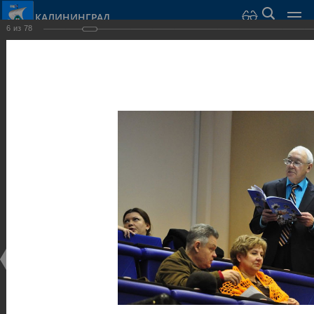
КАЛИНИНГРАД
6
из
78
Город Калининград
›
Администрация
›
Взаимодействие с общественностью
›
Галерея
›
Общегородской форум «Общественные и некоммерческие
организации в Калининграде: укрепление единства
российской нации в развитии институтов гражданского
общества в 2015 году» (учебный корпус Западного филиала
РАНХиГС, ул. Артиллерийская, г. Калининград, фот
Галерея
Общегородской форум «Общественные и
некоммерческие организации в Калининграде:
укрепление единства российской нации в развитии
институтов гражданского общества в 2015 году»
(учебный корпус Западного филиала РАНХиГС, ул.
Артиллерийская, г. Калининград, фот
17.12.2015