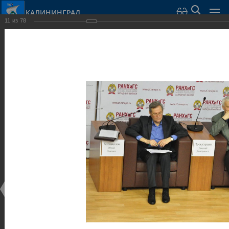
КАЛИНИНГРАД
11
из
78
Город Калининград
›
Администрация
›
Взаимодействие с общественностью
›
Галерея
›
Общегородской форум «Общественные и некоммерческие
организации в Калининграде: укрепление единства
российской нации в развитии институтов гражданского
общества в 2015 году» (учебный корпус Западного филиала
РАНХиГС, ул. Артиллерийская, г. Калининград, фот
Галерея
Общегородской форум «Общественные и
некоммерческие организации в Калининграде:
укрепление единства российской нации в развитии
институтов гражданского общества в 2015 году»
(учебный корпус Западного филиала РАНХиГС, ул.
Артиллерийская, г. Калининград, фот
17.12.2015