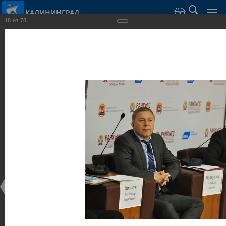
КАЛИНИНГРАД
18
из
78
Город Калининград
›
Администрация
›
Взаимодействие с общественностью
›
Галерея
›
Общегородской форум «Общественные и некоммерческие
организации в Калининграде: укрепление единства
российской нации в развитии институтов гражданского
общества в 2015 году» (учебный корпус Западного филиала
РАНХиГС, ул. Артиллерийская, г. Калининград, фот
Галерея
Общегородской форум «Общественные и
некоммерческие организации в Калининграде:
укрепление единства российской нации в развитии
институтов гражданского общества в 2015 году»
(учебный корпус Западного филиала РАНХиГС, ул.
Артиллерийская, г. Калининград, фот
17.12.2015