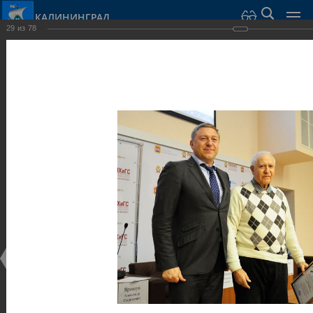
КАЛИНИНГРАД
29
из
78
Город Калининград
›
Администрация
›
Взаимодействие с общественностью
›
Галерея
›
Общегородской форум «Общественные и некоммерческие
организации в Калининграде: укрепление единства
российской нации в развитии институтов гражданского
общества в 2015 году» (учебный корпус Западного филиала
РАНХиГС, ул. Артиллерийская, г. Калининград, фот
Галерея
Общегородской форум «Общественные и
некоммерческие организации в Калининграде:
укрепление единства российской нации в развитии
институтов гражданского общества в 2015 году»
(учебный корпус Западного филиала РАНХиГС, ул.
Артиллерийская, г. Калининград, фот
17.12.2015