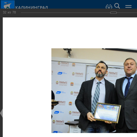
КАЛИНИНГРАД
32
из
78
Город Калининград
›
Администрация
›
Взаимодействие с общественностью
›
Галерея
›
Общегородской форум «Общественные и некоммерческие
организации в Калининграде: укрепление единства
российской нации в развитии институтов гражданского
общества в 2015 году» (учебный корпус Западного филиала
РАНХиГС, ул. Артиллерийская, г. Калининград, фот
Галерея
Общегородской форум «Общественные и
некоммерческие организации в Калининграде:
укрепление единства российской нации в развитии
институтов гражданского общества в 2015 году»
(учебный корпус Западного филиала РАНХиГС, ул.
Артиллерийская, г. Калининград, фот
17.12.2015