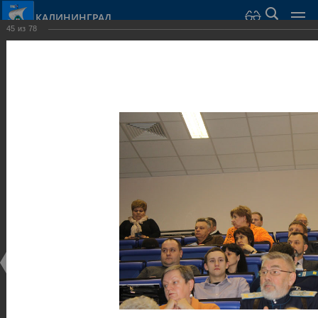
КАЛИНИНГРАД
45
из
78
Город Калининград
›
Администрация
›
Взаимодействие с общественностью
›
Галерея
›
Общегородской форум «Общественные и некоммерческие
организации в Калининграде: укрепление единства
российской нации в развитии институтов гражданского
общества в 2015 году» (учебный корпус Западного филиала
РАНХиГС, ул. Артиллерийская, г. Калининград, фот
Галерея
Общегородской форум «Общественные и
некоммерческие организации в Калининграде:
укрепление единства российской нации в развитии
институтов гражданского общества в 2015 году»
(учебный корпус Западного филиала РАНХиГС, ул.
Артиллерийская, г. Калининград, фот
17.12.2015