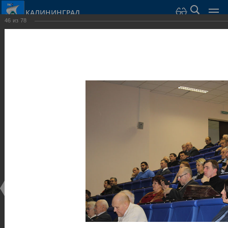
КАЛИНИНГРАД
46
из
78
Город Калининград
›
Администрация
›
Взаимодействие с общественностью
›
Галерея
›
Общегородской форум «Общественные и некоммерческие
организации в Калининграде: укрепление единства
российской нации в развитии институтов гражданского
общества в 2015 году» (учебный корпус Западного филиала
РАНХиГС, ул. Артиллерийская, г. Калининград, фот
Галерея
Общегородской форум «Общественные и
некоммерческие организации в Калининграде:
укрепление единства российской нации в развитии
институтов гражданского общества в 2015 году»
(учебный корпус Западного филиала РАНХиГС, ул.
Артиллерийская, г. Калининград, фот
17.12.2015