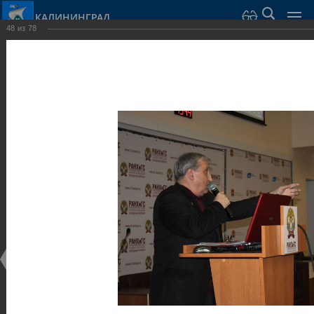
КАЛИНИНГРАД
48
из
78
Город Калининград
›
Администрация
›
Взаимодействие с общественностью
›
Галерея
›
Общегородской форум «Общественные и некоммерческие
организации в Калининграде: укрепление единства
российской нации в развитии институтов гражданского
общества в 2015 году» (учебный корпус Западного филиала
РАНХиГС, ул. Артиллерийская, г. Калининград, фот
Галерея
Общегородской форум «Общественные и
некоммерческие организации в Калининграде:
укрепление единства российской нации в развитии
институтов гражданского общества в 2015 году»
(учебный корпус Западного филиала РАНХиГС, ул.
Артиллерийская, г. Калининград, фот
17.12.2015